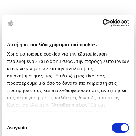
Αυτή η ιστοσελίδα χρησιμοποιεί cookies
Χρησιμοποιούμε cookies για την εξατομίκευση
περιεχομένου και διαφημίσεων, την παροχή λειτουργιών
κοινωνικών μέσων και την ανάλυση της
επισκεψιμότητάς μας. Επιδίωξη μας είναι σας
προσφέρουμε μία όσο το δυνατό πιο ταιριαστή στις
προτιμήσεις σας και πιο ενδιαφέρουσα στις αναζητήσεις
σας περιήγηση, με τις καλύτερες δυνατές προτάσεις.
Κάνοντας κλικ στην ‘’
Αποδοχή όλων
’’ θα μας
βοηθήσετε να ανταποκριθούμε στα παραπάνω.
Μπορείτε επίσης να επεξεργαστείτε ποια cookies σας
Επιλογή
ενδιαφέρουν και να επιλέξετε από τα παρακάτω με την
Αναγκαία
συγκατάθεσης
‘’
Αποδοχή επιλογών
΄΄και να ενημερωθείτε σχετικά με