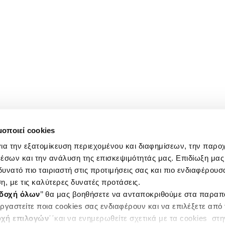
μοποιεί cookies
ια την εξατομίκευση περιεχομένου και διαφημίσεων, την παρο
έσων και την ανάλυση της επισκεψιμότητάς μας. Επιδίωξη μας 
υνατό πιο ταιριαστή στις προτιμήσεις σας και πιο ενδιαφέρουσα
η, με τις καλύτερες δυνατές προτάσεις.
δοχή όλων
’’ θα μας βοηθήσετε να ανταποκριθούμε στα παρα
ργαστείτε ποια cookies σας ενδιαφέρουν και να επιλέξετε από
χή επιλογών
΄΄και να ενημερωθείτε σχετικά με τα cookies στ