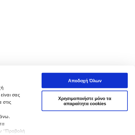
Αποδοχή Όλων
χή
είναι σας
Χρησιμοποιήστε μόνο τα
 στις
απαραίτητα cookies
πάνω.
 τα
ην ‘’Προβολή