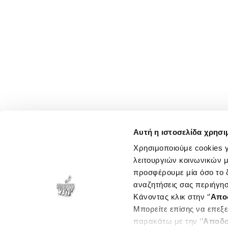
Αυτή η ιστοσελίδα χρησι
Χρησιμοποιούμε cookies γ
λειτουργιών κοινωνικών μ
προσφέρουμε μία όσο το δ
αναζητήσεις σας περιήγησ
Κάνοντας κλικ στην ‘’
Απο
Μπορείτε επίσης να επεξε
παρακάτω με την ‘’
Αποδο