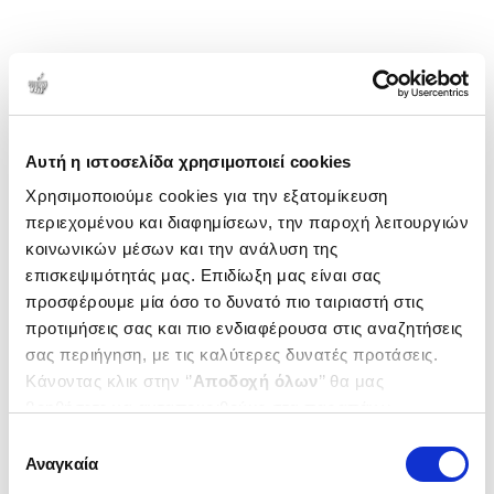
Αυτή η ιστοσελίδα χρησιμοποιεί cookies
Χρησιμοποιούμε cookies για την εξατομίκευση
περιεχομένου και διαφημίσεων, την παροχή λειτουργιών
κοινωνικών μέσων και την ανάλυση της
επισκεψιμότητάς μας. Επιδίωξη μας είναι σας
προσφέρουμε μία όσο το δυνατό πιο ταιριαστή στις
προτιμήσεις σας και πιο ενδιαφέρουσα στις αναζητήσεις
σας περιήγηση, με τις καλύτερες δυνατές προτάσεις.
Κάνοντας κλικ στην ‘’
Αποδοχή όλων
’’ θα μας
βοηθήσετε να ανταποκριθούμε στα παραπάνω.
Μπορείτε επίσης να επεξεργαστείτε ποια cookies σας
Επιλογή
ενδιαφέρουν και να επιλέξετε από τα παρακάτω με την
Αναγκαία
συγκατάθεσης
‘’
Αποδοχή επιλογών
΄΄και να ενημερωθείτε σχετικά με