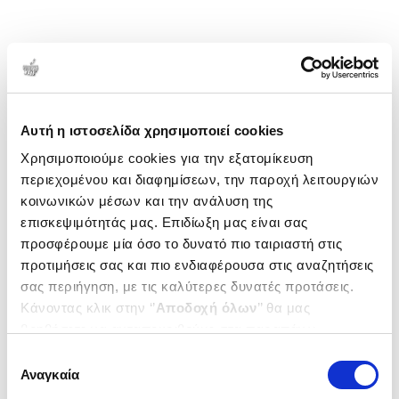
Αυτή η ιστοσελίδα χρησιμοποιεί cookies
Χρησιμοποιούμε cookies για την εξατομίκευση
περιεχομένου και διαφημίσεων, την παροχή λειτουργιών
κοινωνικών μέσων και την ανάλυση της
επισκεψιμότητάς μας. Επιδίωξη μας είναι σας
προσφέρουμε μία όσο το δυνατό πιο ταιριαστή στις
προτιμήσεις σας και πιο ενδιαφέρουσα στις αναζητήσεις
σας περιήγηση, με τις καλύτερες δυνατές προτάσεις.
Κάνοντας κλικ στην ‘’
Αποδοχή όλων
’’ θα μας
βοηθήσετε να ανταποκριθούμε στα παραπάνω.
Μπορείτε επίσης να επεξεργαστείτε ποια cookies σας
Επιλογή
ενδιαφέρουν και να επιλέξετε από τα παρακάτω με την
Αναγκαία
συγκατάθεσης
‘’
Αποδοχή επιλογών
΄΄και να ενημερωθείτε σχετικά με