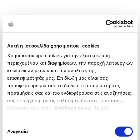
Αυτή η ιστοσελίδα χρησιμοποιεί cookies
Χρησιμοποιούμε cookies για την εξατομίκευση
περιεχομένου και διαφημίσεων, την παροχή λειτουργιών
κοινωνικών μέσων και την ανάλυση της
επισκεψιμότητάς μας. Επιδίωξη μας είναι σας
προσφέρουμε μία όσο το δυνατό πιο ταιριαστή στις
προτιμήσεις σας και πιο ενδιαφέρουσα στις αναζητήσεις
σας περιήγηση, με τις καλύτερες δυνατές προτάσεις.
Κάνοντας κλικ στην ‘’
Αποδοχή όλων
’’ θα μας
βοηθήσετε να ανταποκριθούμε στα παραπάνω.
Μπορείτε επίσης να επεξεργαστείτε ποια cookies σας
Επιλογή
ενδιαφέρουν και να επιλέξετε από τα παρακάτω με την
Αναγκαία
συγκατάθεσης
‘’
Αποδοχή επιλογών
΄΄και να ενημερωθείτε σχετικά με