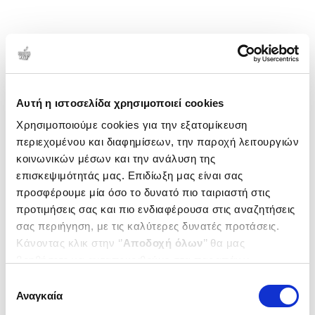
Αυτή η ιστοσελίδα χρησιμοποιεί cookies
Χρησιμοποιούμε cookies για την εξατομίκευση
περιεχομένου και διαφημίσεων, την παροχή λειτουργιών
κοινωνικών μέσων και την ανάλυση της
επισκεψιμότητάς μας. Επιδίωξη μας είναι σας
προσφέρουμε μία όσο το δυνατό πιο ταιριαστή στις
προτιμήσεις σας και πιο ενδιαφέρουσα στις αναζητήσεις
σας περιήγηση, με τις καλύτερες δυνατές προτάσεις.
Κάνοντας κλικ στην ‘’
Αποδοχή όλων
’’ θα μας
βοηθήσετε να ανταποκριθούμε στα παραπάνω.
Μπορείτε επίσης να επεξεργαστείτε ποια cookies σας
Επιλογή
ενδιαφέρουν και να επιλέξετε από τα παρακάτω με την
Αναγκαία
συγκατάθεσης
‘’
Αποδοχή επιλογών
΄΄και να ενημερωθείτε σχετικά με