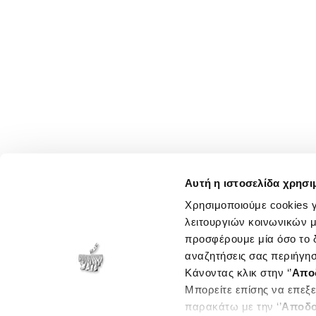
Αυτή η ιστοσελίδα χρησι
Χρησιμοποιούμε cookies γ
λειτουργιών κοινωνικών μ
προσφέρουμε μία όσο το δ
αναζητήσεις σας περιήγησ
Κάνοντας κλικ στην ‘’
Απο
Μπορείτε επίσης να επεξε
παρακάτω με την ‘’
Αποδο