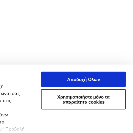
Αποδοχή Όλων
χή
είναι σας
Χρησιμοποιήστε μόνο τα
 στις
απαραίτητα cookies
πάνω.
 τα
ην ‘’Προβολή