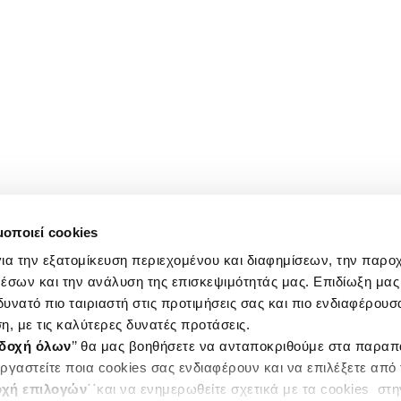
μοποιεί cookies
ια την εξατομίκευση περιεχομένου και διαφημίσεων, την παρο
έσων και την ανάλυση της επισκεψιμότητάς μας. Επιδίωξη μας 
υνατό πιο ταιριαστή στις προτιμήσεις σας και πιο ενδιαφέρουσα
η, με τις καλύτερες δυνατές προτάσεις.
δοχή όλων
’’ θα μας βοηθήσετε να ανταποκριθούμε στα παρα
ργαστείτε ποια cookies σας ενδιαφέρουν και να επιλέξετε από
χή επιλογών
΄΄και να ενημερωθείτε σχετικά με τα cookies στ