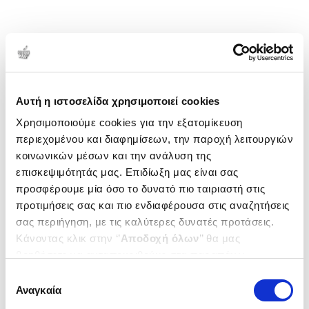
Αυτή η ιστοσελίδα χρησιμοποιεί cookies
Χρησιμοποιούμε cookies για την εξατομίκευση
περιεχομένου και διαφημίσεων, την παροχή λειτουργιών
κοινωνικών μέσων και την ανάλυση της
επισκεψιμότητάς μας. Επιδίωξη μας είναι σας
προσφέρουμε μία όσο το δυνατό πιο ταιριαστή στις
προτιμήσεις σας και πιο ενδιαφέρουσα στις αναζητήσεις
σας περιήγηση, με τις καλύτερες δυνατές προτάσεις.
Κάνοντας κλικ στην ‘’
Αποδοχή όλων
’’ θα μας
βοηθήσετε να ανταποκριθούμε στα παραπάνω.
Μπορείτε επίσης να επεξεργαστείτε ποια cookies σας
Επιλογή
ενδιαφέρουν και να επιλέξετε από τα παρακάτω με την
Αναγκαία
συγκατάθεσης
‘’
Αποδοχή επιλογών
΄΄και να ενημερωθείτε σχετικά με