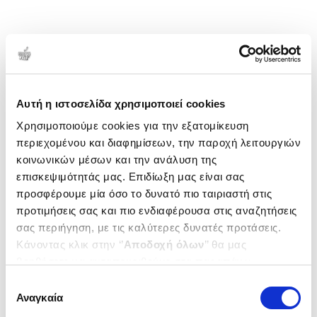
Αυτή η ιστοσελίδα χρησιμοποιεί cookies
Χρησιμοποιούμε cookies για την εξατομίκευση
περιεχομένου και διαφημίσεων, την παροχή λειτουργιών
κοινωνικών μέσων και την ανάλυση της
επισκεψιμότητάς μας. Επιδίωξη μας είναι σας
προσφέρουμε μία όσο το δυνατό πιο ταιριαστή στις
προτιμήσεις σας και πιο ενδιαφέρουσα στις αναζητήσεις
σας περιήγηση, με τις καλύτερες δυνατές προτάσεις.
Κάνοντας κλικ στην ‘’
Αποδοχή όλων
’’ θα μας
βοηθήσετε να ανταποκριθούμε στα παραπάνω.
Μπορείτε επίσης να επεξεργαστείτε ποια cookies σας
Επιλογή
ενδιαφέρουν και να επιλέξετε από τα παρακάτω με την
Αναγκαία
συγκατάθεσης
‘’
Αποδοχή επιλογών
΄΄και να ενημερωθείτε σχετικά με