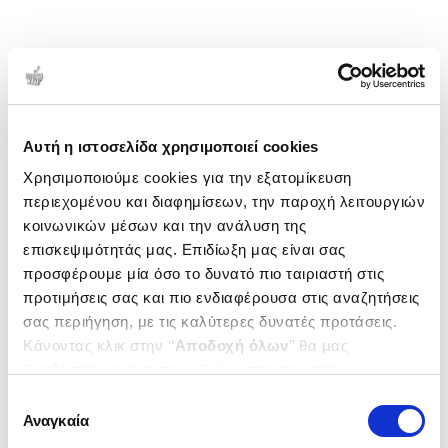
Αυτή η ιστοσελίδα χρησιμοποιεί cookies
Χρησιμοποιούμε cookies για την εξατομίκευση
περιεχομένου και διαφημίσεων, την παροχή λειτουργιών
κοινωνικών μέσων και την ανάλυση της
επισκεψιμότητάς μας. Επιδίωξη μας είναι σας
προσφέρουμε μία όσο το δυνατό πιο ταιριαστή στις
προτιμήσεις σας και πιο ενδιαφέρουσα στις αναζητήσεις
σας περιήγηση, με τις καλύτερες δυνατές προτάσεις.
Κάνοντας κλικ στην ‘’
Αποδοχή όλων
’’ θα μας
βοηθήσετε να ανταποκριθούμε στα παραπάνω.
Μπορείτε επίσης να επεξεργαστείτε ποια cookies σας
Επιλογή
ενδιαφέρουν και να επιλέξετε από τα παρακάτω με την
Αναγκαία
συγκατάθεσης
‘’
Αποδοχή επιλογών
΄΄και να ενημερωθείτε σχετικά με