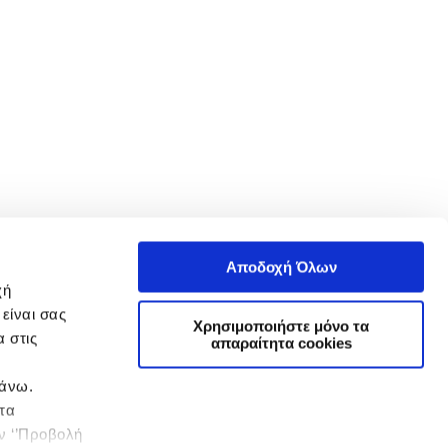
Αποδοχή Όλων
χή
είναι σας
Χρησιμοποιήστε μόνο τα
 στις
απαραίτητα cookies
πάνω.
 τα
ην ‘’Προβολή