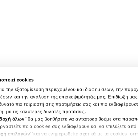
μοποιεί cookies
ια την εξατομίκευση περιεχομένου και διαφημίσεων, την παρο
έσων και την ανάλυση της επισκεψιμότητάς μας. Επιδίωξη μας 
υνατό πιο ταιριαστή στις προτιμήσεις σας και πιο ενδιαφέρουσα
η, με τις καλύτερες δυνατές προτάσεις.
δοχή όλων
’’ θα μας βοηθήσετε να ανταποκριθούμε στα παρα
ργαστείτε ποια cookies σας ενδιαφέρουν και να επιλέξετε από
χή επιλογών
΄΄και να ενημερωθείτε σχετικά με τα cookies στ