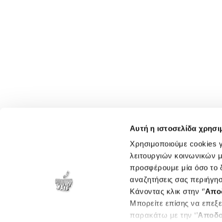
Αυτή η ιστοσελίδα χρησι
Χρησιμοποιούμε cookies γ
λειτουργιών κοινωνικών μ
προσφέρουμε μία όσο το δ
αναζητήσεις σας περιήγησ
Κάνοντας κλικ στην ‘’
Απο
Μπορείτε επίσης να επεξε
παρακάτω με την ‘’
Αποδο