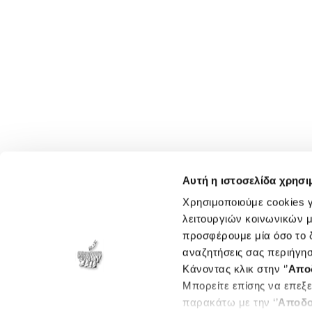
Αυτή η ιστοσελίδα χρησι
Χρησιμοποιούμε cookies γ
λειτουργιών κοινωνικών μ
προσφέρουμε μία όσο το δ
αναζητήσεις σας περιήγησ
Κάνοντας κλικ στην ‘’
Απο
Μπορείτε επίσης να επεξε
παρακάτω με την ‘’
Αποδο