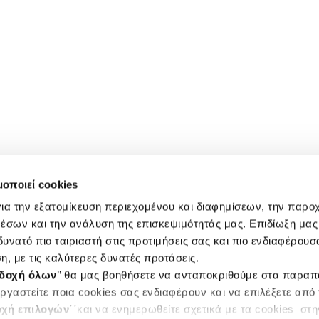
μοποιεί cookies
ια την εξατομίκευση περιεχομένου και διαφημίσεων, την παρο
έσων και την ανάλυση της επισκεψιμότητάς μας. Επιδίωξη μας 
υνατό πιο ταιριαστή στις προτιμήσεις σας και πιο ενδιαφέρουσα
η, με τις καλύτερες δυνατές προτάσεις.
δοχή όλων
’’ θα μας βοηθήσετε να ανταποκριθούμε στα παρα
ργαστείτε ποια cookies σας ενδιαφέρουν και να επιλέξετε από
χή επιλογών
΄΄και να ενημερωθείτε σχετικά με τα cookies στ