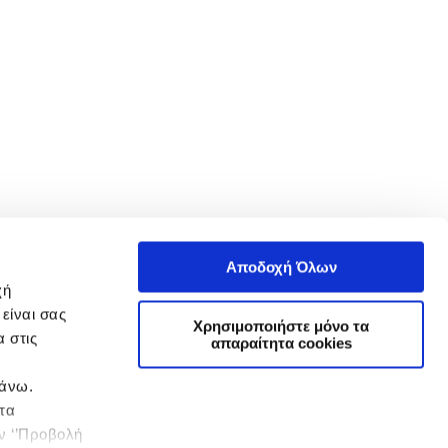
Αποδοχή Όλων
χή
είναι σας
Χρησιμοποιήστε μόνο τα
 στις
απαραίτητα cookies
πάνω.
 τα
ην ‘’Προβολή