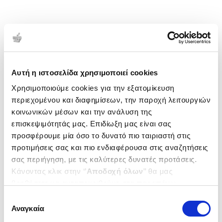
Αυτή η ιστοσελίδα χρησιμοποιεί cookies
Χρησιμοποιούμε cookies για την εξατομίκευση
περιεχομένου και διαφημίσεων, την παροχή λειτουργιών
κοινωνικών μέσων και την ανάλυση της
επισκεψιμότητάς μας. Επιδίωξη μας είναι σας
προσφέρουμε μία όσο το δυνατό πιο ταιριαστή στις
προτιμήσεις σας και πιο ενδιαφέρουσα στις αναζητήσεις
σας περιήγηση, με τις καλύτερες δυνατές προτάσεις.
Κάνοντας κλικ στην ‘’
Αποδοχή όλων
’’ θα μας
βοηθήσετε να ανταποκριθούμε στα παραπάνω.
Μπορείτε επίσης να επεξεργαστείτε ποια cookies σας
Επιλογή
ενδιαφέρουν και να επιλέξετε από τα παρακάτω με την
Αναγκαία
συγκατάθεσης
‘’
Αποδοχή επιλογών
΄΄και να ενημερωθείτε σχετικά με