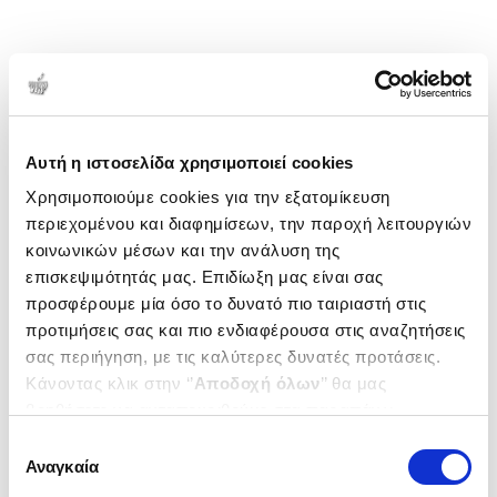
Αυτή η ιστοσελίδα χρησιμοποιεί cookies
Χρησιμοποιούμε cookies για την εξατομίκευση
περιεχομένου και διαφημίσεων, την παροχή λειτουργιών
κοινωνικών μέσων και την ανάλυση της
επισκεψιμότητάς μας. Επιδίωξη μας είναι σας
προσφέρουμε μία όσο το δυνατό πιο ταιριαστή στις
προτιμήσεις σας και πιο ενδιαφέρουσα στις αναζητήσεις
σας περιήγηση, με τις καλύτερες δυνατές προτάσεις.
Κάνοντας κλικ στην ‘’
Αποδοχή όλων
’’ θα μας
βοηθήσετε να ανταποκριθούμε στα παραπάνω.
Μπορείτε επίσης να επεξεργαστείτε ποια cookies σας
Επιλογή
ενδιαφέρουν και να επιλέξετε από τα παρακάτω με την
Αναγκαία
συγκατάθεσης
‘’
Αποδοχή επιλογών
΄΄και να ενημερωθείτε σχετικά με