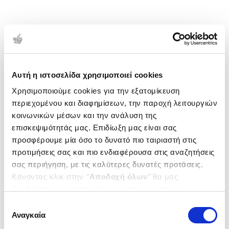
Αυτή η ιστοσελίδα χρησιμοποιεί cookies
Χρησιμοποιούμε cookies για την εξατομίκευση
περιεχομένου και διαφημίσεων, την παροχή λειτουργιών
κοινωνικών μέσων και την ανάλυση της
επισκεψιμότητάς μας. Επιδίωξη μας είναι σας
προσφέρουμε μία όσο το δυνατό πιο ταιριαστή στις
προτιμήσεις σας και πιο ενδιαφέρουσα στις αναζητήσεις
σας περιήγηση, με τις καλύτερες δυνατές προτάσεις.
Κάνοντας κλικ στην ‘’
Αποδοχή όλων
’’ θα μας
βοηθήσετε να ανταποκριθούμε στα παραπάνω.
Μπορείτε επίσης να επεξεργαστείτε ποια cookies σας
Επιλογή
ενδιαφέρουν και να επιλέξετε από τα παρακάτω με την
Αναγκαία
συγκατάθεσης
‘’
Αποδοχή επιλογών
΄΄και να ενημερωθείτε σχετικά με