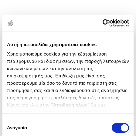
Αυτή η ιστοσελίδα χρησιμοποιεί cookies
Χρησιμοποιούμε cookies για την εξατομίκευση
περιεχομένου και διαφημίσεων, την παροχή λειτουργιών
κοινωνικών μέσων και την ανάλυση της
επισκεψιμότητάς μας. Επιδίωξη μας είναι σας
προσφέρουμε μία όσο το δυνατό πιο ταιριαστή στις
προτιμήσεις σας και πιο ενδιαφέρουσα στις αναζητήσεις
σας περιήγηση, με τις καλύτερες δυνατές προτάσεις.
Κάνοντας κλικ στην ‘’
Αποδοχή όλων
’’ θα μας
βοηθήσετε να ανταποκριθούμε στα παραπάνω.
Μπορείτε επίσης να επεξεργαστείτε ποια cookies σας
Επιλογή
ενδιαφέρουν και να επιλέξετε από τα παρακάτω με την
Αναγκαία
συγκατάθεσης
‘’
Αποδοχή επιλογών
΄΄και να ενημερωθείτε σχετικά με