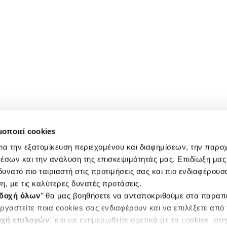
μοποιεί cookies
ια την εξατομίκευση περιεχομένου και διαφημίσεων, την παρο
έσων και την ανάλυση της επισκεψιμότητάς μας. Επιδίωξη μας 
υνατό πιο ταιριαστή στις προτιμήσεις σας και πιο ενδιαφέρουσα
η, με τις καλύτερες δυνατές προτάσεις.
δοχή όλων
’’ θα μας βοηθήσετε να ανταποκριθούμε στα παρα
ργαστείτε ποια cookies σας ενδιαφέρουν και να επιλέξετε από
χή επιλογών
΄΄και να ενημερωθείτε σχετικά με τα cookies στ