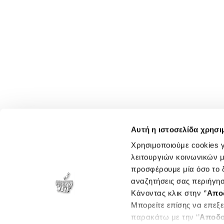
Αυτή η ιστοσελίδα χρησι
Χρησιμοποιούμε cookies γ
λειτουργιών κοινωνικών μ
προσφέρουμε μία όσο το δ
αναζητήσεις σας περιήγησ
Κάνοντας κλικ στην ‘’
Απο
Μπορείτε επίσης να επεξε
παρακάτω με την ‘’
Αποδο