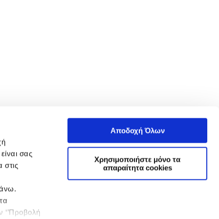
Αποδοχή Όλων
χή
είναι σας
Χρησιμοποιήστε μόνο τα
 στις
απαραίτητα cookies
πάνω.
 τα
ην ‘’Προβολή