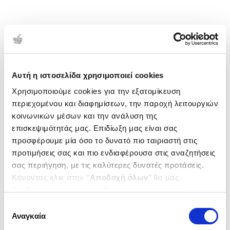
Αυτή η ιστοσελίδα χρησιμοποιεί cookies
Χρησιμοποιούμε cookies για την εξατομίκευση
περιεχομένου και διαφημίσεων, την παροχή λειτουργιών
κοινωνικών μέσων και την ανάλυση της
επισκεψιμότητάς μας. Επιδίωξη μας είναι σας
προσφέρουμε μία όσο το δυνατό πιο ταιριαστή στις
προτιμήσεις σας και πιο ενδιαφέρουσα στις αναζητήσεις
σας περιήγηση, με τις καλύτερες δυνατές προτάσεις.
Κάνοντας κλικ στην ‘’
Αποδοχή όλων
’’ θα μας
βοηθήσετε να ανταποκριθούμε στα παραπάνω.
Μπορείτε επίσης να επεξεργαστείτε ποια cookies σας
Επιλογή
ενδιαφέρουν και να επιλέξετε από τα παρακάτω με την
Αναγκαία
συγκατάθεσης
‘’
Αποδοχή επιλογών
΄΄και να ενημερωθείτε σχετικά με