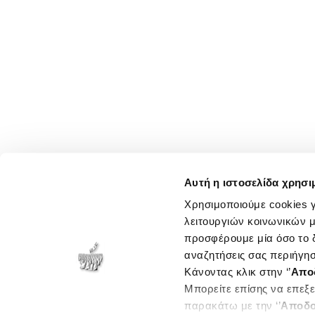
Αυτή η ιστοσελίδα χρησι
Χρησιμοποιούμε cookies γ
λειτουργιών κοινωνικών μ
προσφέρουμε μία όσο το δ
αναζητήσεις σας περιήγησ
Κάνοντας κλικ στην ‘’
Απο
Μπορείτε επίσης να επεξε
παρακάτω με την ‘’
Αποδο