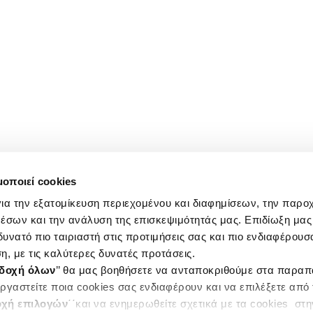
μοποιεί cookies
ια την εξατομίκευση περιεχομένου και διαφημίσεων, την παρο
έσων και την ανάλυση της επισκεψιμότητάς μας. Επιδίωξη μας 
υνατό πιο ταιριαστή στις προτιμήσεις σας και πιο ενδιαφέρουσα
η, με τις καλύτερες δυνατές προτάσεις.
δοχή όλων
’’ θα μας βοηθήσετε να ανταποκριθούμε στα παρα
ργαστείτε ποια cookies σας ενδιαφέρουν και να επιλέξετε από
χή επιλογών
΄΄και να ενημερωθείτε σχετικά με τα cookies στ