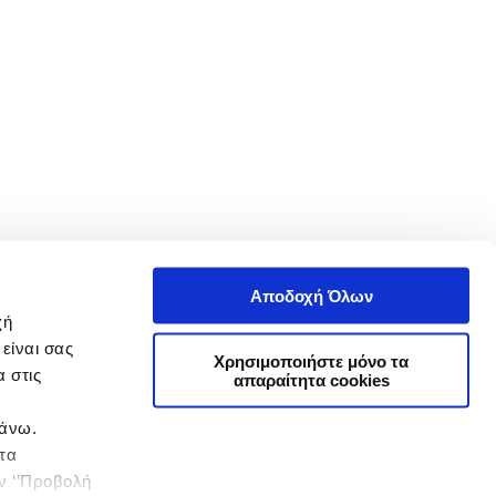
Αποδοχή Όλων
χή
είναι σας
Χρησιμοποιήστε μόνο τα
 στις
απαραίτητα cookies
πάνω.
 τα
ην ‘’Προβολή