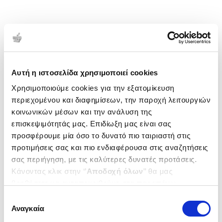
Αυτή η ιστοσελίδα χρησιμοποιεί cookies
Χρησιμοποιούμε cookies για την εξατομίκευση
περιεχομένου και διαφημίσεων, την παροχή λειτουργιών
κοινωνικών μέσων και την ανάλυση της
επισκεψιμότητάς μας. Επιδίωξη μας είναι σας
προσφέρουμε μία όσο το δυνατό πιο ταιριαστή στις
προτιμήσεις σας και πιο ενδιαφέρουσα στις αναζητήσεις
σας περιήγηση, με τις καλύτερες δυνατές προτάσεις.
Κάνοντας κλικ στην ‘’
Αποδοχή όλων
’’ θα μας
βοηθήσετε να ανταποκριθούμε στα παραπάνω.
Μπορείτε επίσης να επεξεργαστείτε ποια cookies σας
Επιλογή
ενδιαφέρουν και να επιλέξετε από τα παρακάτω με την
Αναγκαία
συγκατάθεσης
‘’
Αποδοχή επιλογών
΄΄και να ενημερωθείτε σχετικά με