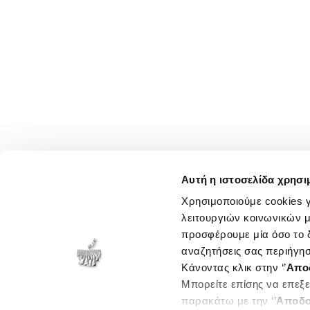
Αυτή η ιστοσελίδα χρησι
Χρησιμοποιούμε cookies γ
λειτουργιών κοινωνικών μ
προσφέρουμε μία όσο το δ
αναζητήσεις σας περιήγησ
Κάνοντας κλικ στην ‘’
Απο
Μπορείτε επίσης να επεξε
παρακάτω με την ‘’
Αποδο