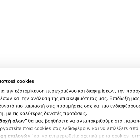
μοποιεί cookies
ια την εξατομίκευση περιεχομένου και διαφημίσεων, την παρο
έσων και την ανάλυση της επισκεψιμότητάς μας. Επιδίωξη μας 
υνατό πιο ταιριαστή στις προτιμήσεις σας και πιο ενδιαφέρουσα
η, με τις καλύτερες δυνατές προτάσεις.
δοχή όλων
’’ θα μας βοηθήσετε να ανταποκριθούμε στα παρα
ργαστείτε ποια cookies σας ενδιαφέρουν και να επιλέξετε από
χή επιλογών
΄΄και να ενημερωθείτε σχετικά με τα cookies στ