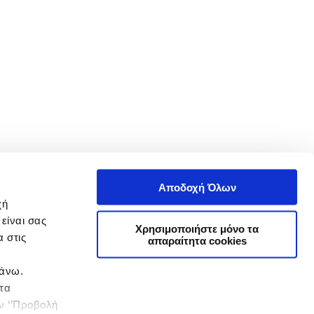
Αποδοχή Όλων
χή
είναι σας
Χρησιμοποιήστε μόνο τα
 στις
απαραίτητα cookies
πάνω.
 τα
ην ‘’Προβολή