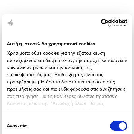
Αυτή η ιστοσελίδα χρησιμοποιεί cookies
Χρησιμοποιούμε cookies για την εξατομίκευση
περιεχομένου και διαφημίσεων, την παροχή λειτουργιών
κοινωνικών μέσων και την ανάλυση της
επισκεψιμότητάς μας. Επιδίωξη μας είναι σας
προσφέρουμε μία όσο το δυνατό πιο ταιριαστή στις
προτιμήσεις σας και πιο ενδιαφέρουσα στις αναζητήσεις
σας περιήγηση, με τις καλύτερες δυνατές προτάσεις.
Κάνοντας κλικ στην ‘’
Αποδοχή όλων
’’ θα μας
βοηθήσετε να ανταποκριθούμε στα παραπάνω.
Μπορείτε επίσης να επεξεργαστείτε ποια cookies σας
Επιλογή
ενδιαφέρουν και να επιλέξετε από τα παρακάτω με την
Αναγκαία
συγκατάθεσης
‘’
Αποδοχή επιλογών
΄΄και να ενημερωθείτε σχετικά με