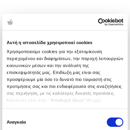
Αυτή η ιστοσελίδα χρησιμοποιεί cookies
Χρησιμοποιούμε cookies για την εξατομίκευση
περιεχομένου και διαφημίσεων, την παροχή λειτουργιών
κοινωνικών μέσων και την ανάλυση της
επισκεψιμότητάς μας. Επιδίωξη μας είναι σας
προσφέρουμε μία όσο το δυνατό πιο ταιριαστή στις
προτιμήσεις σας και πιο ενδιαφέρουσα στις αναζητήσεις
σας περιήγηση, με τις καλύτερες δυνατές προτάσεις.
Κάνοντας κλικ στην ‘’
Αποδοχή όλων
’’ θα μας
βοηθήσετε να ανταποκριθούμε στα παραπάνω.
Μπορείτε επίσης να επεξεργαστείτε ποια cookies σας
Επιλογή
ενδιαφέρουν και να επιλέξετε από τα παρακάτω με την
Αναγκαία
συγκατάθεσης
‘’
Αποδοχή επιλογών
΄΄και να ενημερωθείτε σχετικά με