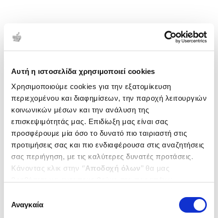
Αυτή η ιστοσελίδα χρησιμοποιεί cookies
Χρησιμοποιούμε cookies για την εξατομίκευση
περιεχομένου και διαφημίσεων, την παροχή λειτουργιών
κοινωνικών μέσων και την ανάλυση της
επισκεψιμότητάς μας. Επιδίωξη μας είναι σας
προσφέρουμε μία όσο το δυνατό πιο ταιριαστή στις
προτιμήσεις σας και πιο ενδιαφέρουσα στις αναζητήσεις
σας περιήγηση, με τις καλύτερες δυνατές προτάσεις.
Κάνοντας κλικ στην ‘’
Αποδοχή όλων
’’ θα μας
βοηθήσετε να ανταποκριθούμε στα παραπάνω.
Μπορείτε επίσης να επεξεργαστείτε ποια cookies σας
Επιλογή
ενδιαφέρουν και να επιλέξετε από τα παρακάτω με την
Αναγκαία
συγκατάθεσης
‘’
Αποδοχή επιλογών
΄΄και να ενημερωθείτε σχετικά με