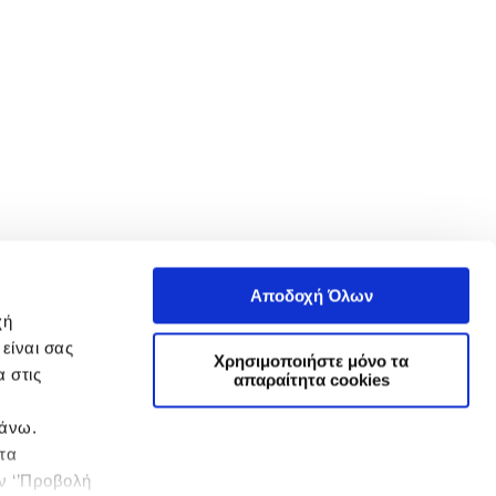
Αποδοχή Όλων
χή
είναι σας
Χρησιμοποιήστε μόνο τα
 στις
απαραίτητα cookies
πάνω.
 τα
ην ‘’Προβολή