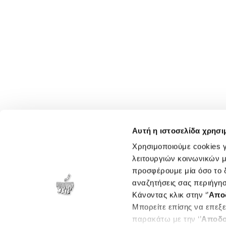
Αυτή η ιστοσελίδα χρησι
Χρησιμοποιούμε cookies γ
λειτουργιών κοινωνικών μ
προσφέρουμε μία όσο το δ
αναζητήσεις σας περιήγησ
Κάνοντας κλικ στην ‘’
Απο
Μπορείτε επίσης να επεξε
παρακάτω με την ‘’
Αποδο