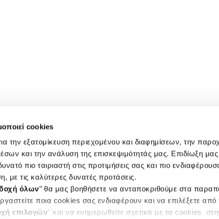
μοποιεί cookies
ια την εξατομίκευση περιεχομένου και διαφημίσεων, την παρο
έσων και την ανάλυση της επισκεψιμότητάς μας. Επιδίωξη μας 
υνατό πιο ταιριαστή στις προτιμήσεις σας και πιο ενδιαφέρουσα
η, με τις καλύτερες δυνατές προτάσεις.
δοχή όλων
’’ θα μας βοηθήσετε να ανταποκριθούμε στα παρα
ργαστείτε ποια cookies σας ενδιαφέρουν και να επιλέξετε από
χή επιλογών
΄΄και να ενημερωθείτε σχετικά με τα cookies στ