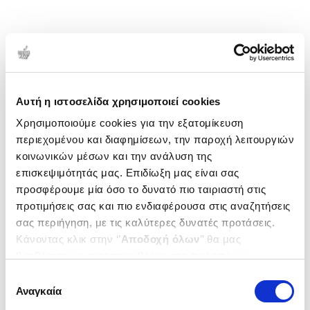
Αυτή η ιστοσελίδα χρησιμοποιεί cookies
Χρησιμοποιούμε cookies για την εξατομίκευση
περιεχομένου και διαφημίσεων, την παροχή λειτουργιών
κοινωνικών μέσων και την ανάλυση της
επισκεψιμότητάς μας. Επιδίωξη μας είναι σας
προσφέρουμε μία όσο το δυνατό πιο ταιριαστή στις
προτιμήσεις σας και πιο ενδιαφέρουσα στις αναζητήσεις
σας περιήγηση, με τις καλύτερες δυνατές προτάσεις.
Κάνοντας κλικ στην ‘’
Αποδοχή όλων
’’ θα μας
βοηθήσετε να ανταποκριθούμε στα παραπάνω.
Μπορείτε επίσης να επεξεργαστείτε ποια cookies σας
Επιλογή
ενδιαφέρουν και να επιλέξετε από τα παρακάτω με την
Αναγκαία
συγκατάθεσης
‘’
Αποδοχή επιλογών
΄΄και να ενημερωθείτε σχετικά με