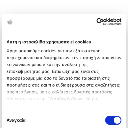
Αυτή η ιστοσελίδα χρησιμοποιεί cookies
Χρησιμοποιούμε cookies για την εξατομίκευση
περιεχομένου και διαφημίσεων, την παροχή λειτουργιών
κοινωνικών μέσων και την ανάλυση της
επισκεψιμότητάς μας. Επιδίωξη μας είναι σας
προσφέρουμε μία όσο το δυνατό πιο ταιριαστή στις
προτιμήσεις σας και πιο ενδιαφέρουσα στις αναζητήσεις
σας περιήγηση, με τις καλύτερες δυνατές προτάσεις.
Κάνοντας κλικ στην ‘’
Αποδοχή όλων
’’ θα μας
βοηθήσετε να ανταποκριθούμε στα παραπάνω.
Μπορείτε επίσης να επεξεργαστείτε ποια cookies σας
Επιλογή
ενδιαφέρουν και να επιλέξετε από τα παρακάτω με την
Αναγκαία
συγκατάθεσης
‘’
Αποδοχή επιλογών
΄΄και να ενημερωθείτε σχετικά με