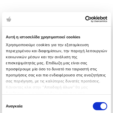
Αυτή η ιστοσελίδα χρησιμοποιεί cookies
Χρησιμοποιούμε cookies για την εξατομίκευση
περιεχομένου και διαφημίσεων, την παροχή λειτουργιών
κοινωνικών μέσων και την ανάλυση της
επισκεψιμότητάς μας. Επιδίωξη μας είναι σας
προσφέρουμε μία όσο το δυνατό πιο ταιριαστή στις
προτιμήσεις σας και πιο ενδιαφέρουσα στις αναζητήσεις
σας περιήγηση, με τις καλύτερες δυνατές προτάσεις.
Κάνοντας κλικ στην ‘’
Αποδοχή όλων
’’ θα μας
βοηθήσετε να ανταποκριθούμε στα παραπάνω.
Μπορείτε επίσης να επεξεργαστείτε ποια cookies σας
Επιλογή
ενδιαφέρουν και να επιλέξετε από τα παρακάτω με την
Αναγκαία
συγκατάθεσης
‘’
Αποδοχή επιλογών
΄΄και να ενημερωθείτε σχετικά με