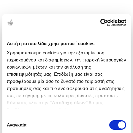
Αυτή η ιστοσελίδα χρησιμοποιεί cookies
Χρησιμοποιούμε cookies για την εξατομίκευση
περιεχομένου και διαφημίσεων, την παροχή λειτουργιών
κοινωνικών μέσων και την ανάλυση της
επισκεψιμότητάς μας. Επιδίωξη μας είναι σας
προσφέρουμε μία όσο το δυνατό πιο ταιριαστή στις
προτιμήσεις σας και πιο ενδιαφέρουσα στις αναζητήσεις
σας περιήγηση, με τις καλύτερες δυνατές προτάσεις.
Κάνοντας κλικ στην ‘’
Αποδοχή όλων
’’ θα μας
βοηθήσετε να ανταποκριθούμε στα παραπάνω.
Μπορείτε επίσης να επεξεργαστείτε ποια cookies σας
Επιλογή
ενδιαφέρουν και να επιλέξετε από τα παρακάτω με την
Αναγκαία
συγκατάθεσης
‘’
Αποδοχή επιλογών
΄΄και να ενημερωθείτε σχετικά με