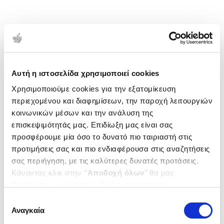
Αυτή η ιστοσελίδα χρησιμοποιεί cookies
Χρησιμοποιούμε cookies για την εξατομίκευση
περιεχομένου και διαφημίσεων, την παροχή λειτουργιών
κοινωνικών μέσων και την ανάλυση της
επισκεψιμότητάς μας. Επιδίωξη μας είναι σας
προσφέρουμε μία όσο το δυνατό πιο ταιριαστή στις
προτιμήσεις σας και πιο ενδιαφέρουσα στις αναζητήσεις
σας περιήγηση, με τις καλύτερες δυνατές προτάσεις.
Κάνοντας κλικ στην ‘’
Αποδοχή όλων
’’ θα μας
βοηθήσετε να ανταποκριθούμε στα παραπάνω.
Μπορείτε επίσης να επεξεργαστείτε ποια cookies σας
Επιλογή
ενδιαφέρουν και να επιλέξετε από τα παρακάτω με την
Αναγκαία
συγκατάθεσης
‘’
Αποδοχή επιλογών
΄΄και να ενημερωθείτε σχετικά με