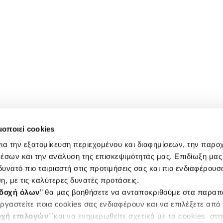
μοποιεί cookies
ια την εξατομίκευση περιεχομένου και διαφημίσεων, την παρο
έσων και την ανάλυση της επισκεψιμότητάς μας. Επιδίωξη μας 
υνατό πιο ταιριαστή στις προτιμήσεις σας και πιο ενδιαφέρουσα
η, με τις καλύτερες δυνατές προτάσεις.
δοχή όλων
’’ θα μας βοηθήσετε να ανταποκριθούμε στα παρα
ργαστείτε ποια cookies σας ενδιαφέρουν και να επιλέξετε από
χή επιλογών
΄΄και να ενημερωθείτε σχετικά με τα cookies στ