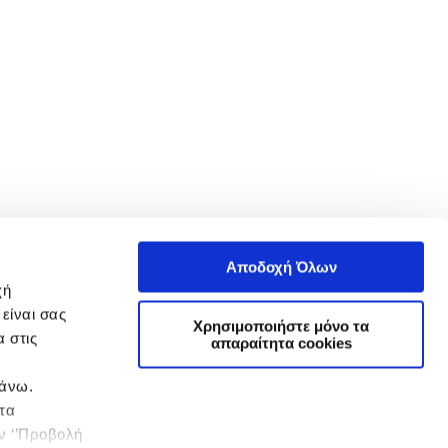
Αποδοχή Όλων
χή
είναι σας
Χρησιμοποιήστε μόνο τα
 στις
απαραίτητα cookies
πάνω.
 τα
ην ‘’Προβολή