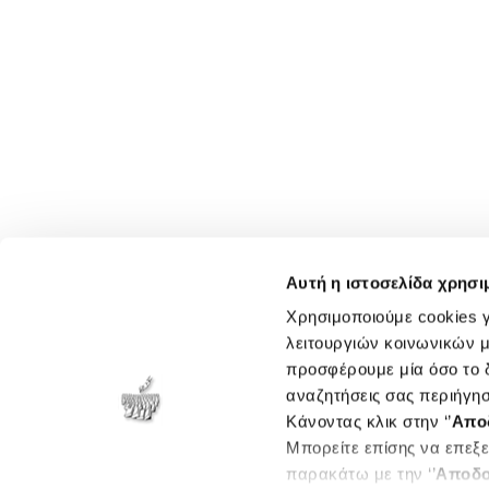
Αυτή η ιστοσελίδα χρησι
Χρησιμοποιούμε cookies γ
λειτουργιών κοινωνικών μ
προσφέρουμε μία όσο το δ
αναζητήσεις σας περιήγησ
Κάνοντας κλικ στην ‘’
Απο
Μπορείτε επίσης να επεξε
παρακάτω με την ‘’
Αποδο