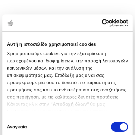
Αυτή η ιστοσελίδα χρησιμοποιεί cookies
Χρησιμοποιούμε cookies για την εξατομίκευση
περιεχομένου και διαφημίσεων, την παροχή λειτουργιών
κοινωνικών μέσων και την ανάλυση της
επισκεψιμότητάς μας. Επιδίωξη μας είναι σας
προσφέρουμε μία όσο το δυνατό πιο ταιριαστή στις
προτιμήσεις σας και πιο ενδιαφέρουσα στις αναζητήσεις
σας περιήγηση, με τις καλύτερες δυνατές προτάσεις.
Κάνοντας κλικ στην ‘’
Αποδοχή όλων
’’ θα μας
βοηθήσετε να ανταποκριθούμε στα παραπάνω.
Μπορείτε επίσης να επεξεργαστείτε ποια cookies σας
Επιλογή
ενδιαφέρουν και να επιλέξετε από τα παρακάτω με την
Αναγκαία
συγκατάθεσης
‘’
Αποδοχή επιλογών
΄΄και να ενημερωθείτε σχετικά με