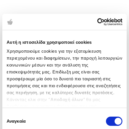
Αυτή η ιστοσελίδα χρησιμοποιεί cookies
Χρησιμοποιούμε cookies για την εξατομίκευση
περιεχομένου και διαφημίσεων, την παροχή λειτουργιών
κοινωνικών μέσων και την ανάλυση της
επισκεψιμότητάς μας. Επιδίωξη μας είναι σας
προσφέρουμε μία όσο το δυνατό πιο ταιριαστή στις
προτιμήσεις σας και πιο ενδιαφέρουσα στις αναζητήσεις
σας περιήγηση, με τις καλύτερες δυνατές προτάσεις.
Κάνοντας κλικ στην ‘’
Αποδοχή όλων
’’ θα μας
βοηθήσετε να ανταποκριθούμε στα παραπάνω.
Μπορείτε επίσης να επεξεργαστείτε ποια cookies σας
Επιλογή
ενδιαφέρουν και να επιλέξετε από τα παρακάτω με την
Αναγκαία
συγκατάθεσης
‘’
Αποδοχή επιλογών
΄΄και να ενημερωθείτε σχετικά με