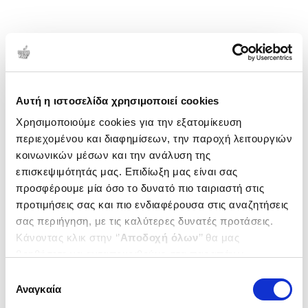
Αυτή η ιστοσελίδα χρησιμοποιεί cookies
Χρησιμοποιούμε cookies για την εξατομίκευση
περιεχομένου και διαφημίσεων, την παροχή λειτουργιών
κοινωνικών μέσων και την ανάλυση της
επισκεψιμότητάς μας. Επιδίωξη μας είναι σας
προσφέρουμε μία όσο το δυνατό πιο ταιριαστή στις
προτιμήσεις σας και πιο ενδιαφέρουσα στις αναζητήσεις
σας περιήγηση, με τις καλύτερες δυνατές προτάσεις.
Κάνοντας κλικ στην ‘’
Αποδοχή όλων
’’ θα μας
βοηθήσετε να ανταποκριθούμε στα παραπάνω.
Μπορείτε επίσης να επεξεργαστείτε ποια cookies σας
Επιλογή
ενδιαφέρουν και να επιλέξετε από τα παρακάτω με την
Αναγκαία
συγκατάθεσης
‘’
Αποδοχή επιλογών
΄΄και να ενημερωθείτε σχετικά με