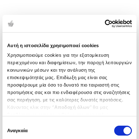
Αυτή η ιστοσελίδα χρησιμοποιεί cookies
Χρησιμοποιούμε cookies για την εξατομίκευση
περιεχομένου και διαφημίσεων, την παροχή λειτουργιών
κοινωνικών μέσων και την ανάλυση της
επισκεψιμότητάς μας. Επιδίωξη μας είναι σας
προσφέρουμε μία όσο το δυνατό πιο ταιριαστή στις
προτιμήσεις σας και πιο ενδιαφέρουσα στις αναζητήσεις
σας περιήγηση, με τις καλύτερες δυνατές προτάσεις.
Κάνοντας κλικ στην ‘’
Αποδοχή όλων
’’ θα μας
βοηθήσετε να ανταποκριθούμε στα παραπάνω.
Μπορείτε επίσης να επεξεργαστείτε ποια cookies σας
Επιλογή
ενδιαφέρουν και να επιλέξετε από τα παρακάτω με την
Αναγκαία
συγκατάθεσης
‘’
Αποδοχή επιλογών
΄΄και να ενημερωθείτε σχετικά με