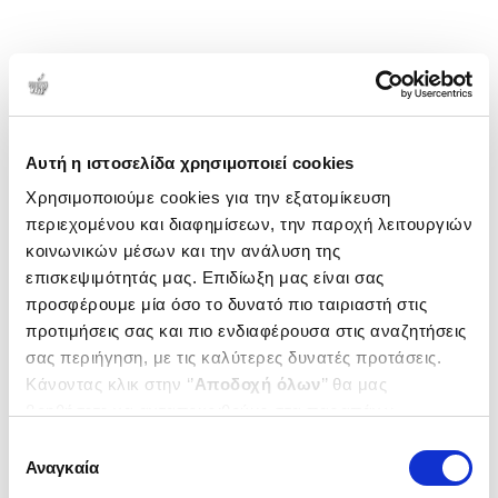
Αυτή η ιστοσελίδα χρησιμοποιεί cookies
Χρησιμοποιούμε cookies για την εξατομίκευση
περιεχομένου και διαφημίσεων, την παροχή λειτουργιών
κοινωνικών μέσων και την ανάλυση της
επισκεψιμότητάς μας. Επιδίωξη μας είναι σας
προσφέρουμε μία όσο το δυνατό πιο ταιριαστή στις
προτιμήσεις σας και πιο ενδιαφέρουσα στις αναζητήσεις
σας περιήγηση, με τις καλύτερες δυνατές προτάσεις.
Κάνοντας κλικ στην ‘’
Αποδοχή όλων
’’ θα μας
βοηθήσετε να ανταποκριθούμε στα παραπάνω.
Μπορείτε επίσης να επεξεργαστείτε ποια cookies σας
Επιλογή
ενδιαφέρουν και να επιλέξετε από τα παρακάτω με την
Αναγκαία
συγκατάθεσης
‘’
Αποδοχή επιλογών
΄΄και να ενημερωθείτε σχετικά με