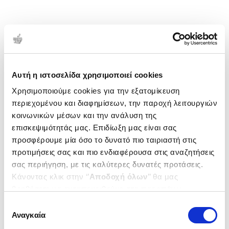
Αυτή η ιστοσελίδα χρησιμοποιεί cookies
Χρησιμοποιούμε cookies για την εξατομίκευση
περιεχομένου και διαφημίσεων, την παροχή λειτουργιών
κοινωνικών μέσων και την ανάλυση της
επισκεψιμότητάς μας. Επιδίωξη μας είναι σας
προσφέρουμε μία όσο το δυνατό πιο ταιριαστή στις
προτιμήσεις σας και πιο ενδιαφέρουσα στις αναζητήσεις
σας περιήγηση, με τις καλύτερες δυνατές προτάσεις.
Κάνοντας κλικ στην ‘’
Αποδοχή όλων
’’ θα μας
βοηθήσετε να ανταποκριθούμε στα παραπάνω.
Μπορείτε επίσης να επεξεργαστείτε ποια cookies σας
Επιλογή
ενδιαφέρουν και να επιλέξετε από τα παρακάτω με την
Αναγκαία
συγκατάθεσης
‘’
Αποδοχή επιλογών
΄΄και να ενημερωθείτε σχετικά με