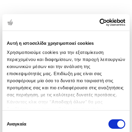
Αυτή η ιστοσελίδα χρησιμοποιεί cookies
Χρησιμοποιούμε cookies για την εξατομίκευση
περιεχομένου και διαφημίσεων, την παροχή λειτουργιών
κοινωνικών μέσων και την ανάλυση της
επισκεψιμότητάς μας. Επιδίωξη μας είναι σας
προσφέρουμε μία όσο το δυνατό πιο ταιριαστή στις
προτιμήσεις σας και πιο ενδιαφέρουσα στις αναζητήσεις
σας περιήγηση, με τις καλύτερες δυνατές προτάσεις.
Κάνοντας κλικ στην ‘’
Αποδοχή όλων
’’ θα μας
βοηθήσετε να ανταποκριθούμε στα παραπάνω.
Μπορείτε επίσης να επεξεργαστείτε ποια cookies σας
Επιλογή
ενδιαφέρουν και να επιλέξετε από τα παρακάτω με την
Αναγκαία
συγκατάθεσης
‘’
Αποδοχή επιλογών
΄΄και να ενημερωθείτε σχετικά με