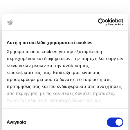
Αυτή η ιστοσελίδα χρησιμοποιεί cookies
Χρησιμοποιούμε cookies για την εξατομίκευση
περιεχομένου και διαφημίσεων, την παροχή λειτουργιών
κοινωνικών μέσων και την ανάλυση της
επισκεψιμότητάς μας. Επιδίωξη μας είναι σας
προσφέρουμε μία όσο το δυνατό πιο ταιριαστή στις
προτιμήσεις σας και πιο ενδιαφέρουσα στις αναζητήσεις
σας περιήγηση, με τις καλύτερες δυνατές προτάσεις.
Κάνοντας κλικ στην ‘’
Αποδοχή όλων
’’ θα μας
βοηθήσετε να ανταποκριθούμε στα παραπάνω.
Μπορείτε επίσης να επεξεργαστείτε ποια cookies σας
Επιλογή
ενδιαφέρουν και να επιλέξετε από τα παρακάτω με την
Αναγκαία
συγκατάθεσης
‘’
Αποδοχή επιλογών
΄΄και να ενημερωθείτε σχετικά με