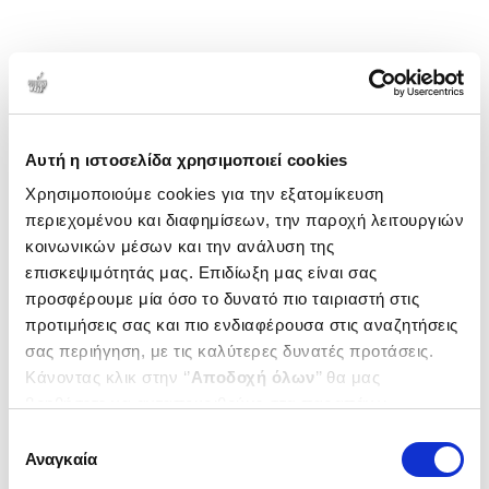
Αυτή η ιστοσελίδα χρησιμοποιεί cookies
Χρησιμοποιούμε cookies για την εξατομίκευση
περιεχομένου και διαφημίσεων, την παροχή λειτουργιών
κοινωνικών μέσων και την ανάλυση της
επισκεψιμότητάς μας. Επιδίωξη μας είναι σας
προσφέρουμε μία όσο το δυνατό πιο ταιριαστή στις
προτιμήσεις σας και πιο ενδιαφέρουσα στις αναζητήσεις
σας περιήγηση, με τις καλύτερες δυνατές προτάσεις.
Κάνοντας κλικ στην ‘’
Αποδοχή όλων
’’ θα μας
βοηθήσετε να ανταποκριθούμε στα παραπάνω.
Μπορείτε επίσης να επεξεργαστείτε ποια cookies σας
Επιλογή
ενδιαφέρουν και να επιλέξετε από τα παρακάτω με την
Αναγκαία
συγκατάθεσης
‘’
Αποδοχή επιλογών
΄΄και να ενημερωθείτε σχετικά με