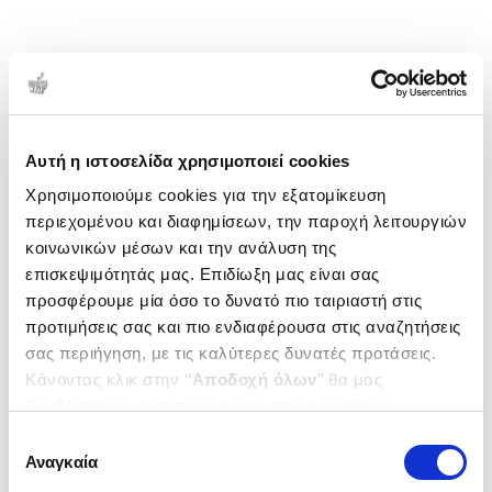
Αυτή η ιστοσελίδα χρησιμοποιεί cookies
Χρησιμοποιούμε cookies για την εξατομίκευση
περιεχομένου και διαφημίσεων, την παροχή λειτουργιών
κοινωνικών μέσων και την ανάλυση της
επισκεψιμότητάς μας. Επιδίωξη μας είναι σας
προσφέρουμε μία όσο το δυνατό πιο ταιριαστή στις
προτιμήσεις σας και πιο ενδιαφέρουσα στις αναζητήσεις
σας περιήγηση, με τις καλύτερες δυνατές προτάσεις.
Κάνοντας κλικ στην ‘’
Αποδοχή όλων
’’ θα μας
βοηθήσετε να ανταποκριθούμε στα παραπάνω.
Μπορείτε επίσης να επεξεργαστείτε ποια cookies σας
Επιλογή
ενδιαφέρουν και να επιλέξετε από τα παρακάτω με την
Αναγκαία
συγκατάθεσης
‘’
Αποδοχή επιλογών
΄΄και να ενημερωθείτε σχετικά με