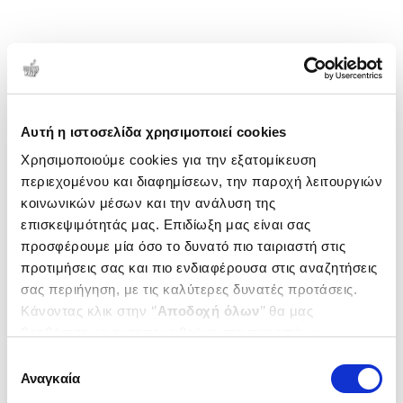
Αυτή η ιστοσελίδα χρησιμοποιεί cookies
Χρησιμοποιούμε cookies για την εξατομίκευση
περιεχομένου και διαφημίσεων, την παροχή λειτουργιών
κοινωνικών μέσων και την ανάλυση της
επισκεψιμότητάς μας. Επιδίωξη μας είναι σας
προσφέρουμε μία όσο το δυνατό πιο ταιριαστή στις
προτιμήσεις σας και πιο ενδιαφέρουσα στις αναζητήσεις
σας περιήγηση, με τις καλύτερες δυνατές προτάσεις.
Κάνοντας κλικ στην ‘’
Αποδοχή όλων
’’ θα μας
βοηθήσετε να ανταποκριθούμε στα παραπάνω.
Μπορείτε επίσης να επεξεργαστείτε ποια cookies σας
Επιλογή
ενδιαφέρουν και να επιλέξετε από τα παρακάτω με την
Αναγκαία
συγκατάθεσης
‘’
Αποδοχή επιλογών
΄΄και να ενημερωθείτε σχετικά με