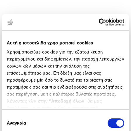
Αυτή η ιστοσελίδα χρησιμοποιεί cookies
Χρησιμοποιούμε cookies για την εξατομίκευση
περιεχομένου και διαφημίσεων, την παροχή λειτουργιών
κοινωνικών μέσων και την ανάλυση της
επισκεψιμότητάς μας. Επιδίωξη μας είναι σας
προσφέρουμε μία όσο το δυνατό πιο ταιριαστή στις
προτιμήσεις σας και πιο ενδιαφέρουσα στις αναζητήσεις
σας περιήγηση, με τις καλύτερες δυνατές προτάσεις.
Κάνοντας κλικ στην ‘’
Αποδοχή όλων
’’ θα μας
βοηθήσετε να ανταποκριθούμε στα παραπάνω.
Μπορείτε επίσης να επεξεργαστείτε ποια cookies σας
Επιλογή
ενδιαφέρουν και να επιλέξετε από τα παρακάτω με την
Αναγκαία
συγκατάθεσης
‘’
Αποδοχή επιλογών
΄΄και να ενημερωθείτε σχετικά με