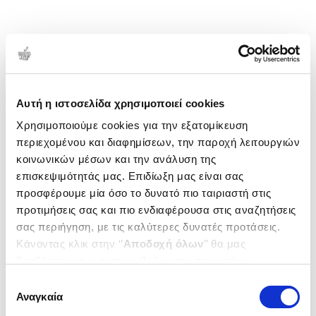
Αυτή η ιστοσελίδα χρησιμοποιεί cookies
Χρησιμοποιούμε cookies για την εξατομίκευση
περιεχομένου και διαφημίσεων, την παροχή λειτουργιών
κοινωνικών μέσων και την ανάλυση της
επισκεψιμότητάς μας. Επιδίωξη μας είναι σας
προσφέρουμε μία όσο το δυνατό πιο ταιριαστή στις
προτιμήσεις σας και πιο ενδιαφέρουσα στις αναζητήσεις
σας περιήγηση, με τις καλύτερες δυνατές προτάσεις.
Κάνοντας κλικ στην ‘’
Αποδοχή όλων
’’ θα μας
βοηθήσετε να ανταποκριθούμε στα παραπάνω.
Μπορείτε επίσης να επεξεργαστείτε ποια cookies σας
Επιλογή
ενδιαφέρουν και να επιλέξετε από τα παρακάτω με την
Αναγκαία
συγκατάθεσης
‘’
Αποδοχή επιλογών
΄΄και να ενημερωθείτε σχετικά με