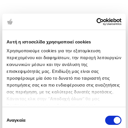
Αυτή η ιστοσελίδα χρησιμοποιεί cookies
Χρησιμοποιούμε cookies για την εξατομίκευση
περιεχομένου και διαφημίσεων, την παροχή λειτουργιών
κοινωνικών μέσων και την ανάλυση της
επισκεψιμότητάς μας. Επιδίωξη μας είναι σας
προσφέρουμε μία όσο το δυνατό πιο ταιριαστή στις
προτιμήσεις σας και πιο ενδιαφέρουσα στις αναζητήσεις
σας περιήγηση, με τις καλύτερες δυνατές προτάσεις.
Κάνοντας κλικ στην ‘’
Αποδοχή όλων
’’ θα μας
βοηθήσετε να ανταποκριθούμε στα παραπάνω.
Μπορείτε επίσης να επεξεργαστείτε ποια cookies σας
Επιλογή
ενδιαφέρουν και να επιλέξετε από τα παρακάτω με την
Αναγκαία
συγκατάθεσης
‘’
Αποδοχή επιλογών
΄΄και να ενημερωθείτε σχετικά με