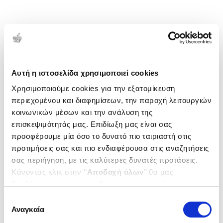
Αυτή η ιστοσελίδα χρησιμοποιεί cookies
Χρησιμοποιούμε cookies για την εξατομίκευση
περιεχομένου και διαφημίσεων, την παροχή λειτουργιών
κοινωνικών μέσων και την ανάλυση της
επισκεψιμότητάς μας. Επιδίωξη μας είναι σας
προσφέρουμε μία όσο το δυνατό πιο ταιριαστή στις
προτιμήσεις σας και πιο ενδιαφέρουσα στις αναζητήσεις
σας περιήγηση, με τις καλύτερες δυνατές προτάσεις.
Κάνοντας κλικ στην ‘’
Αποδοχή όλων
’’ θα μας
βοηθήσετε να ανταποκριθούμε στα παραπάνω.
Μπορείτε επίσης να επεξεργαστείτε ποια cookies σας
Επιλογή
ενδιαφέρουν και να επιλέξετε από τα παρακάτω με την
Αναγκαία
συγκατάθεσης
‘’
Αποδοχή επιλογών
΄΄και να ενημερωθείτε σχετικά με