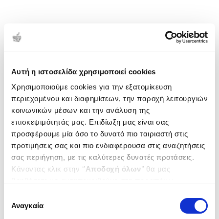
Αυτή η ιστοσελίδα χρησιμοποιεί cookies
Χρησιμοποιούμε cookies για την εξατομίκευση
περιεχομένου και διαφημίσεων, την παροχή λειτουργιών
κοινωνικών μέσων και την ανάλυση της
επισκεψιμότητάς μας. Επιδίωξη μας είναι σας
προσφέρουμε μία όσο το δυνατό πιο ταιριαστή στις
προτιμήσεις σας και πιο ενδιαφέρουσα στις αναζητήσεις
σας περιήγηση, με τις καλύτερες δυνατές προτάσεις.
Κάνοντας κλικ στην ‘’
Αποδοχή όλων
’’ θα μας
βοηθήσετε να ανταποκριθούμε στα παραπάνω.
Μπορείτε επίσης να επεξεργαστείτε ποια cookies σας
Επιλογή
ενδιαφέρουν και να επιλέξετε από τα παρακάτω με την
Αναγκαία
συγκατάθεσης
‘’
Αποδοχή επιλογών
΄΄και να ενημερωθείτε σχετικά με