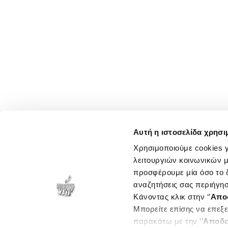
Αυτή η ιστοσελίδα χρησι
Χρησιμοποιούμε cookies γ
λειτουργιών κοινωνικών μ
προσφέρουμε μία όσο το δ
αναζητήσεις σας περιήγησ
Κάνοντας κλικ στην ‘’
Απο
Μπορείτε επίσης να επεξε
παρακάτω με την ‘’
Αποδο