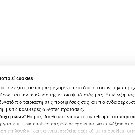
μοποιεί cookies
ια την εξατομίκευση περιεχομένου και διαφημίσεων, την παρο
έσων και την ανάλυση της επισκεψιμότητάς μας. Επιδίωξη μας 
υνατό πιο ταιριαστή στις προτιμήσεις σας και πιο ενδιαφέρουσα
η, με τις καλύτερες δυνατές προτάσεις.
δοχή όλων
’’ θα μας βοηθήσετε να ανταποκριθούμε στα παρα
ργαστείτε ποια cookies σας ενδιαφέρουν και να επιλέξετε από
χή επιλογών
΄΄και να ενημερωθείτε σχετικά με τα cookies στ