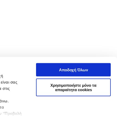
Αποδοχή Όλων
χή
είναι σας
Χρησιμοποιήστε μόνο τα
 στις
απαραίτητα cookies
πάνω.
 τα
ην ‘’Προβολή