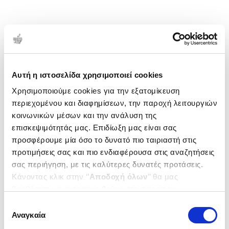
Αυτή η ιστοσελίδα χρησιμοποιεί cookies
Χρησιμοποιούμε cookies για την εξατομίκευση
περιεχομένου και διαφημίσεων, την παροχή λειτουργιών
κοινωνικών μέσων και την ανάλυση της
επισκεψιμότητάς μας. Επιδίωξη μας είναι σας
προσφέρουμε μία όσο το δυνατό πιο ταιριαστή στις
προτιμήσεις σας και πιο ενδιαφέρουσα στις αναζητήσεις
σας περιήγηση, με τις καλύτερες δυνατές προτάσεις.
Κάνοντας κλικ στην ‘’
Αποδοχή όλων
’’ θα μας
βοηθήσετε να ανταποκριθούμε στα παραπάνω.
Μπορείτε επίσης να επεξεργαστείτε ποια cookies σας
Επιλογή
ενδιαφέρουν και να επιλέξετε από τα παρακάτω με την
Αναγκαία
συγκατάθεσης
‘’
Αποδοχή επιλογών
΄΄και να ενημερωθείτε σχετικά με