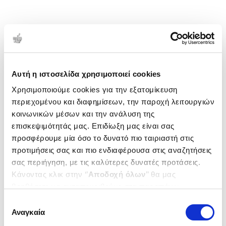
Αυτή η ιστοσελίδα χρησιμοποιεί cookies
Χρησιμοποιούμε cookies για την εξατομίκευση
περιεχομένου και διαφημίσεων, την παροχή λειτουργιών
κοινωνικών μέσων και την ανάλυση της
επισκεψιμότητάς μας. Επιδίωξη μας είναι σας
προσφέρουμε μία όσο το δυνατό πιο ταιριαστή στις
προτιμήσεις σας και πιο ενδιαφέρουσα στις αναζητήσεις
σας περιήγηση, με τις καλύτερες δυνατές προτάσεις.
Κάνοντας κλικ στην ‘’
Αποδοχή όλων
’’ θα μας
βοηθήσετε να ανταποκριθούμε στα παραπάνω.
Μπορείτε επίσης να επεξεργαστείτε ποια cookies σας
Επιλογή
ενδιαφέρουν και να επιλέξετε από τα παρακάτω με την
Αναγκαία
συγκατάθεσης
‘’
Αποδοχή επιλογών
΄΄και να ενημερωθείτε σχετικά με